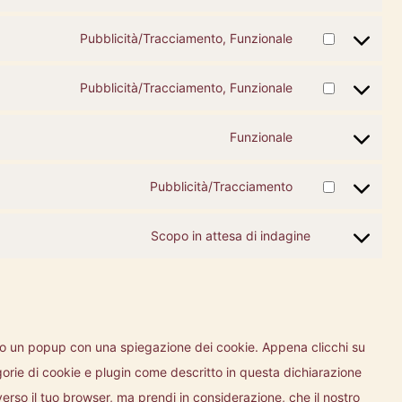
security
to
google-
Pubblicità/Tracciamento, Funzionale
Consent
service
fonts
to
google-
Pubblicità/Tracciamento, Funzionale
Consent
service
maps
to
youtube
Funzionale
Consent
service
to
facebook
Pubblicità/Tracciamento
Consent
service
to
complianz
Scopo in attesa di indagine
Consent
service
to
sharethis
service
varie
remo un popup con una spiegazione dei cookie. Appena clicchi su
gorie di cookie e plugin come descritto in questa dichiarazione
averso il tuo browser, ma prendi in considerazione, che il nostro