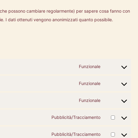
rk (che possono cambiare regolarmente) per sapere cosa fanno con
e. I dati ottenuti vengono anonimizzati quanto possibile.
Funzionale
Consent
to
Funzionale
Consent
service
to
woocommerce
Funzionale
Consent
service
to
wordpress
Pubblicità/Tracciamento
Consent
service
to
ithemes-
Pubblicità/Tracciamento
Consent
service